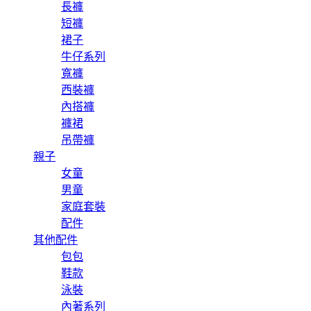
長褲
短褲
裙子
牛仔系列
寬褲
西裝褲
內搭褲
褲裙
吊帶褲
親子
女童
男童
家庭套裝
配件
其他配件
包包
鞋款
泳裝
內著系列