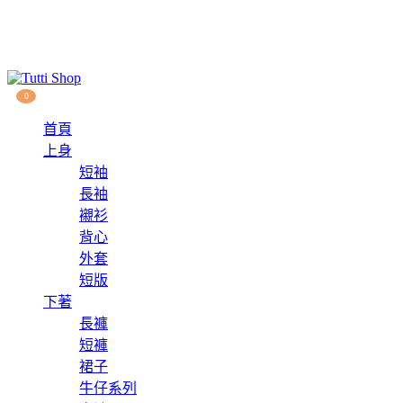
0
首頁
上身
短袖
長袖
襯衫
背心
外套
短版
下著
長褲
短褲
裙子
牛仔系列