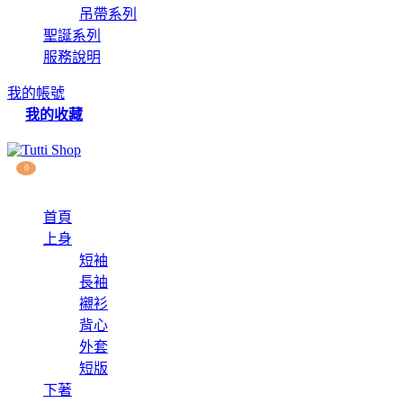
吊帶系列
聖誕系列
服務說明
我的帳號
我的收藏
0
首頁
上身
短袖
長袖
襯衫
背心
外套
短版
下著