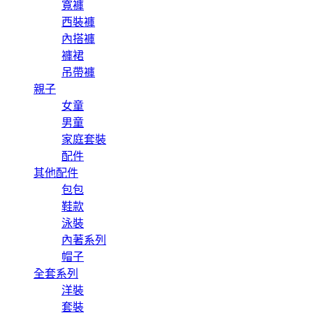
寬褲
西裝褲
內搭褲
褲裙
吊帶褲
親子
女童
男童
家庭套裝
配件
其他配件
包包
鞋款
泳裝
內著系列
帽子
全套系列
洋裝
套裝