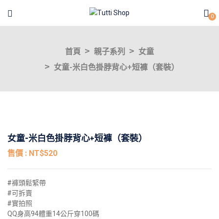
0
首頁
親子系列
女童
女童-米白色掛脖背心+短褲（套裝）
女童-米白色掛脖背心+短褲（套裝）
NT$
520
#褲頭鬆緊帶
#可拆賣
#實拍照
QQ身高94體重14公斤穿100碼