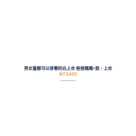
男女童都可以穿著的白上衣 爸爸媽媽=我，上衣
NT$
400
若有任何問題，歡迎留下您的聯絡方式！我們非常樂
意為您服務！