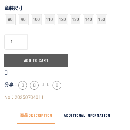
童裝尺寸
80
90
100
110
120
130
140
150
ADD TO CART
20250704011
DESCRIPTION
ADDITIONAL INFORMATION